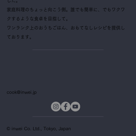
した。
家庭料理のちょっと向こう側。誰でも簡単に、でもワクワ
クするような食卓を目指して。
ワンランク上のおうちごはん、おもてなしレシピを提供し
ております。
cook@inwei.jp
© inwei Co. Ltd., Tokyo, Japan