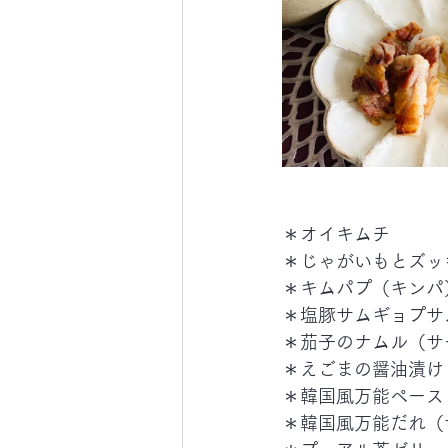
＊オイキムチ
＊じゃがいもとズッ
＊キムパプ（キンパ
＊塩豚サムギョプサ
＊茄子のナムル（サ
＊えごまの醤油漬け
＊韓国風万能ペース
＊韓国風万能だれ（