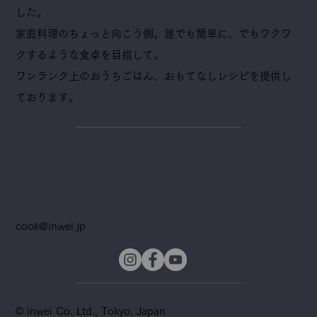
した。
家庭料理のちょっと向こう側。誰でも簡単に、でもワクワ
クするような食卓を目指して。
ワンランク上のおうちごはん、おもてなしレシピを提供し
ております。
cook@inwei.jp
© inwei Co. Ltd., Tokyo, Japan